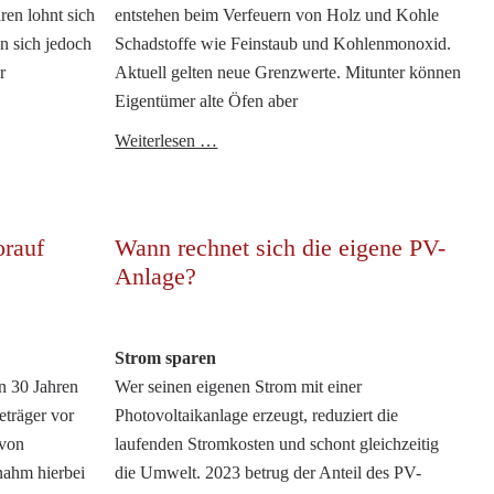
en lohnt sich
entstehen beim Verfeuern von Holz und Kohle
en sich jedoch
Schadstoffe wie Feinstaub und Kohlenmonoxid.
r
Aktuell gelten neue Grenzwerte. Mitunter können
Eigentümer alte Öfen aber
n
Gemütliche
Weiterlesen …
Wärme
mit
klaren
orauf
Wann rechnet sich die eigene PV-
Regeln
Anlage?
Strom sparen
en 30 Jahren
Wer seinen eigenen Strom mit einer
eträger vor
Photovoltaikanlage erzeugt, reduziert die
 von
laufenden Stromkosten und schont gleichzeitig
nahm hierbei
die Umwelt. 2023 betrug der Anteil des PV-