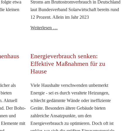
 folgte etwa
Stroms am Bruttostromverbrauch in Deutschland
die kleinen
laut Bundesverband Solarwirtschaft bereits rund
12 Prozent. Allein im Jahr 2023
Wann
Weiterlesen …
rechnet
sich
die
henhaus
Energieverbrauch senken:
eigene
Effektive Maßnahmen für zu
PV-
Hause
Anlage?
icher als
Viele Haushalte verschwenden unbemerkt
 bieten
Energie - sei es durch veraltete Heizungen,
n. Aktuell
schlecht gedämmte Wände oder ineffiziente
end. Der Boho-
Geräte. Besonders ältere Gebäude bieten
hnen und
zahlreiche Ansatzpunkte, um den
r Elemente mit
Energieverbrauch zu optimieren. Doch oft ist
und
unklar, wo sich die größten Einsparpotenziale