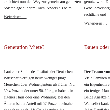
erleichtert nun den Weg zur gemeinsam genutzten
genutzt wird. Di
Solaranlage auf dem Dach. Anders als beim
Gebäudeversorg
rechtliche und
Solarstrom
Weiterlesen …
vom
G
Weiterlesen …
Dach
G
D
p
Generation Miete?
Bauen oder
T
m
m
Laut einer Studie des Instituts der Deutschen
Der Traum vo
Wirtschaft verfügen heute weniger junge
Viele Familien s
Menschen über Wohneigentum als früher: Nur
ein Eigenheim vo
30,4 Prozent der unter 50-Jährigen haben ein
ein fertiges Hau
eigenes Haus oder eine Wohnung. Bei den
Beide Ansätze h
Älteren ist der Anteil mit 57 Prozent beinahe
Wer selbst baut,
doppelt so hoch. Als Gründe gelten die
Jedes Detail de