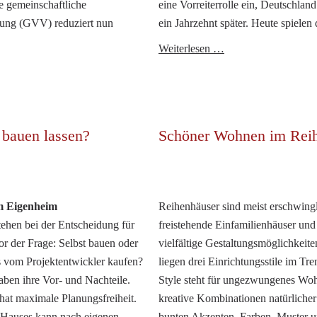
e gemeinschaftliche
eine Vorreiterrolle ein, Deutschland
ung (GVV) reduziert nun
ein Jahrzehnt später. Heute spielen 
Pellets
Weiterlesen …
emeinschaftliche
richtig
ebäudeversorgung:
lagern
ie
-
assende
worauf
 bauen lassen?
Schöner Wohnen im Rei
echnik
kommt
achts
es
öglich
an?
m Eigenheim
Reihenhäuser sind meist erschwingl
tehen bei der Entscheidung für
freistehende Einfamilienhäuser und
r der Frage: Selbst bauen oder
vielfältige Gestaltungsmöglichkeite
s vom Projektentwickler kaufen?
liegen drei Einrichtungsstile im Tr
aben ihre Vor- und Nachteile.
Style steht für ungezwungenes Wo
 hat maximale Planungsfreiheit.
kreative Kombinationen natürliche
s Hauses kann nach eigenen
bunten Akzenten. Farben, Muster 