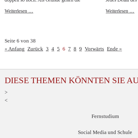
Generation
B
Weiterlesen …
Weiterlesen …
Miete?
o
b
l
Seite 6 von 38
« Anfang
Zurück
3
4
5
6
7
8
9
Vorwärts
Ende »
_
_
_
_
_
_
_
_
_
_
_
_
_
_
_
_
_
_
_
_
DIESE THEMEN KÖNNTEN SIE A
>
<
Fernstudium
Social Media und Schule