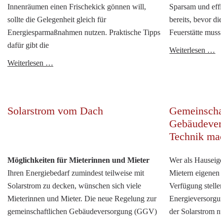
Innenräumen einen Frischekick gönnen will,
Sparsam und effi
sollte die Gelegenheit gleich für
bereits, bevor d
Energiesparmaßnahmen nutzen. Praktische Tipps
Feuerstätte mus
dafür gibt die
R
Weiterlesen …
Energiesparendes
H
Weiterlesen …
Make-
m
Over
H
für
Solarstrom vom Dach
Gemeinscha
Innenräume
Gebäudever
Technik ma
Möglichkeiten für Mieterinnen und Mieter
Wer als Hauseig
Ihren Energiebedarf zumindest teilweise mit
Mietern eigenen
Solarstrom zu decken, wünschen sich viele
Verfügung stellen
Mieterinnen und Mieter. Die neue Regelung zur
Energieversorg
gemeinschaftlichen Gebäudeversorgung (GGV)
der Solarstrom 