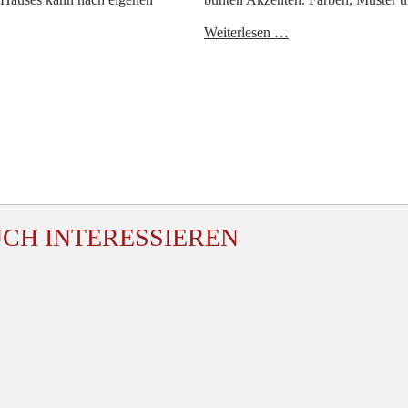
auen
Schöner
Weiterlesen …
der
Wohnen
auen
im
assen?
Reihenhaus
UCH INTERESSIEREN