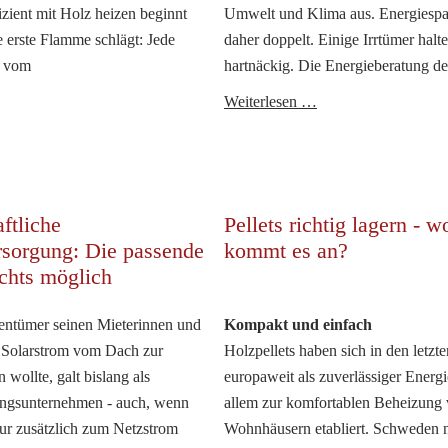
zient mit Holz heizen beginnt
Umwelt und Klima aus. Energiespar
ie erste Flamme schlägt: Jede
daher doppelt. Einige Irrtümer halt
s vom
hartnäckig. Die Energieberatung de
ichtig
Energiesparmythe
Weiterlesen …
eizen
aufgedeckt
it
olz
ftliche
Pellets richtig lagern - w
sorgung: Die passende
kommt es an?
chts möglich
entümer seinen Mieterinnen und
Kompakt und einfach
 Solarstrom vom Dach zur
Holzpellets haben sich in den letzt
 wollte, galt bislang als
europaweit als zuverlässiger Energi
ungsunternehmen - auch, wenn
allem zur komfortablen Beheizung
nur zusätzlich zum Netzstrom
Wohnhäusern etabliert. Schweden 