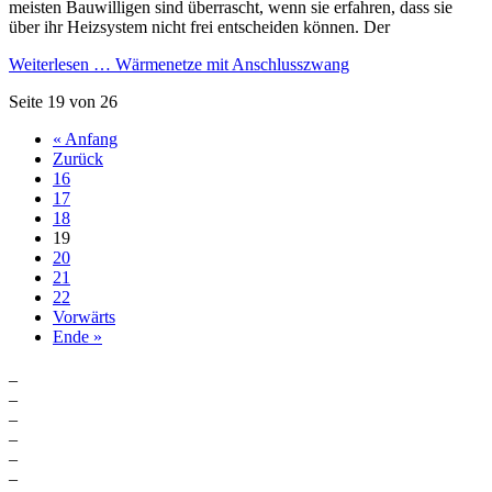
meisten Bauwilligen sind überrascht, wenn sie erfahren, dass sie
über ihr Heizsystem nicht frei entscheiden können. Der
Weiterlesen …
Wärmenetze mit Anschlusszwang
Seite 19 von 26
« Anfang
Zurück
16
17
18
19
20
21
22
Vorwärts
Ende »
_
_
_
_
_
_