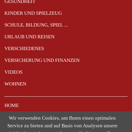
GESUNDHEIT
KINDER UND SPIELZEUG
SCHULE, BILDUNG, SPIEL ...
URLAUB UND REISEN
VERSCHIEDENES
VERSICHERUNG UND FINANZEN
VIDEOS
WOHNEN
Navigation
HOME
überspringen
NUTZUNGSBEDINGUNGEN
Wir verwenden Cookies, um Ihnen einen optimalen
Service zu bieten und auf Basis von Analysen unsere
TEXTNETZ [:]