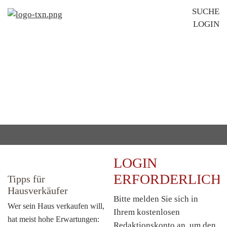
Na
SUCHE
LOGIN
üb
IHR
REDAKTIONSPORTAL
FÜR KOSTENFREIE TEXT- UND
BILDBEITRÄGE
LOGIN
ERFORDERLICH
Tipps für
Hausverkäufer
Bitte melden Sie sich in
Wer sein Haus verkaufen will,
Ihrem kostenlosen
hat meist hohe Erwartungen:
Redaktionskonto
an, um den