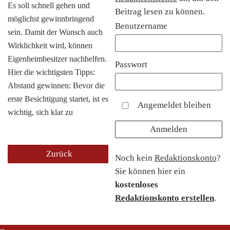
Es soll schnell gehen und
Beitrag lesen zu können.
möglichst gewinnbringend
Benutzername
sein. Damit der Wunsch auch
Wirklichkeit wird, können
Eigenheimbesitzer nachhelfen.
Passwort
Hier die wichtigsten Tipps:
Abstand gewinnen: Bevor die
erste Besichtigung startet, ist es
Angemeldet bleiben
wichtig, sich klar zu
Zurück
Noch kein
Redaktionskonto
?
Sie können hier ein
kostenloses
Redaktionskonto erstellen
.
_
_
_
_
_
_
_
_
_
_
_
_
_
_
_
_
_